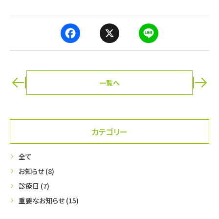
F
X
L
a
i
c
n
e
e
b
一覧へ
o
ページ送り
o
k
カテゴリー
全て
お知らせ (8)
診療日 (7)
重要なお知らせ (15)