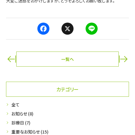
大変ご迷惑をおかけしますが、どうぞよろしくお願い致します。
F
X
L
a
i
c
n
e
e
b
一覧へ
o
ページ送り
o
k
カテゴリー
全て
お知らせ (8)
診療日 (7)
重要なお知らせ (15)